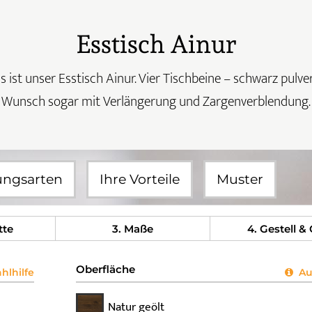
Esstisch Ainur
 ist unser Esstisch Ainur. Vier Tischbeine – schwarz pulve
Wunsch sogar mit Verlängerung und Zargenverblendung.
ungsarten
Ihre Vorteile
Muster
tte
3
. Maße
4
. Gestell &
Oberfläche
lhilfe
Aus
Natur geölt