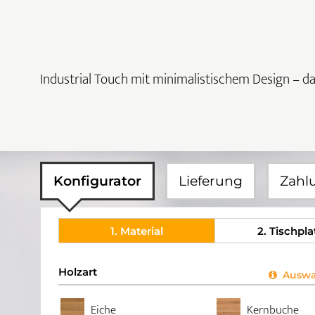
Industrial Touch mit minimalistischem Design – das
Konfigurator
Lieferung
Zahl
1
. Material
2
. Tischpla
Holzart
Auswah
Eiche
Kernbuche