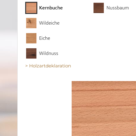
Kernbuche
Nussbaum
Wildeiche
Eiche
Wildnuss
> Holzartdeklaration