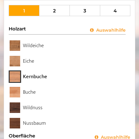
1
2
3
4
Holzart
Auswahlhilfe
Wildeiche
Eiche
Kernbuche
Buche
Wildnuss
Nussbaum
Oberfläche
Auswahlhilfe