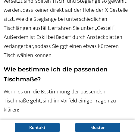
versetzt sind, sollten Tisch- und Steglänge so gewählt
werden, dass keiner direkt auf der Höhe der X-Gestelle
sitzt. Wie die Steglänge bei unterschiedlichen
Tischlängen ausfällt, erfahren Sie unter „Gestell“.
Außerdem ist Eskil bei Bedarf durch Ansteckplatten
verlängerbar, sodass Sie ggf. einen etwas kürzeren
Tisch wählen können.
Wie bestimme ich die passenden
Tischmaße?
Wenn es um die Bestimmung der passenden
Tischmaße geht, sind im Vorfeld einige Fragen zu
klären:
Wie viele Personen werden den Tisch in der Regel
Kontakt
Muster
zur gleichen Zeit nutzen? Also, für wie viele