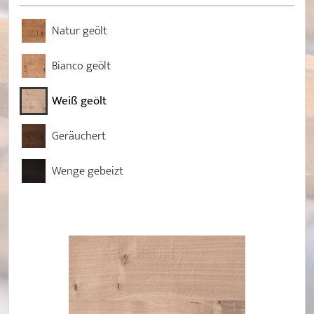
Natur geölt
Bianco geölt
Weiß geölt
Geräuchert
Wenge gebeizt