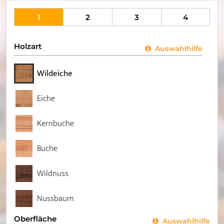
1
2
3
4
Holzart
Auswahlhilfe
Wildeiche
Eiche
Kernbuche
Buche
Wildnuss
Nussbaum
Oberfläche
Auswahlhilfe