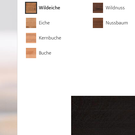
Wildeiche
Wildnuss
Eiche
Nussbaum
Kernbuche
Buche