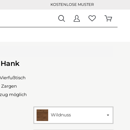
KOSTENLOSE MUSTER
h Hank
Vierfußtisch
e Zargen
szug möglich
Wildnuss