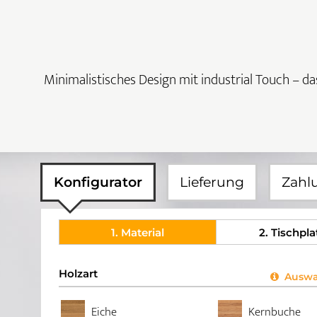
Minimalistisches Design mit industrial Touch – das
Konfigurator
Lieferung
Zahl
1
. Material
2
. Tischpla
Holzart
Auswah
Eiche
Kernbuche