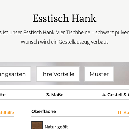
Esstisch Hank
 ist unser Esstisch Hank. Vier Tischbeine – schwarz pulve
Wunsch wird ein Gestellauszug verbaut
ungsarten
Ihre Vorteile
Muster
tte
3
. Maße
4
. Gestell &
Oberfläche
lhilfe
Aus
Natur geölt