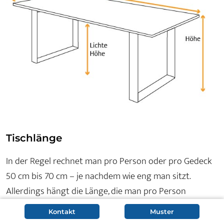
Tischlänge
In der Regel rechnet man pro Person oder pro Gedeck
50 cm bis 70 cm – je nachdem wie eng man sitzt.
Allerdings hängt die Länge, die man pro Person
berücksichtigen sollte, auch von den Sitzmöbeln ab, die
Kontakt
Muster
zum Einsatz kommen. Ein gepolsterter Sesselstuhl mit