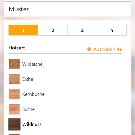
Muster
1
2
3
4
Holzart
Auswahlhilfe
Wildeiche
Eiche
Kernbuche
Buche
Wildnuss