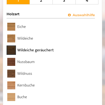
1
2
3
4
Holzart
Auswahlhilfe
Eiche
Wildeiche
Wildeiche geräuchert
Nussbaum
Wildnuss
Kernbuche
Buche