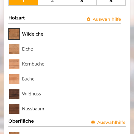
1
2
3
4
Holzart
Auswahlhilfe
Wildeiche
Eiche
Kernbuche
Buche
Wildnuss
Nussbaum
Oberfläche
Auswahlhilfe