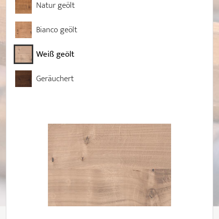
Natur geölt
Bianco geölt
Weiß geölt
Geräuchert