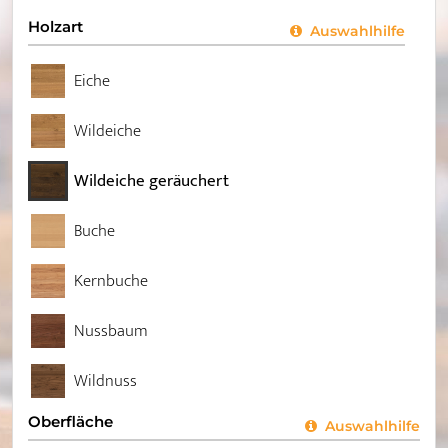
Holzart
Auswahlhilfe
Eiche
Wildeiche
Wildeiche geräuchert
Buche
Kernbuche
Nussbaum
Wildnuss
Oberfläche
Auswahlhilfe