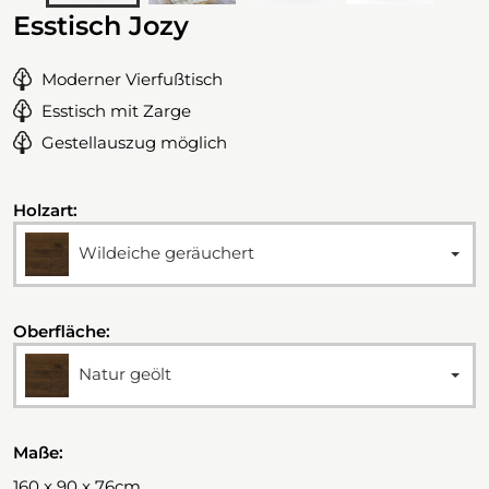
Esstisch Jozy
Moderner Vierfußtisch
Esstisch mit Zarge
Gestellauszug möglich
Holzart:
Wildeiche geräuchert
Oberfläche:
Natur geölt
Maße:
160 x 90 x 76cm