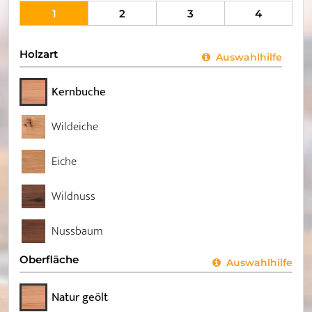
1
2
3
4
Holzart
Auswahlhilfe
Kernbuche
Wildeiche
Eiche
Wildnuss
Nussbaum
Oberfläche
Auswahlhilfe
Natur geölt