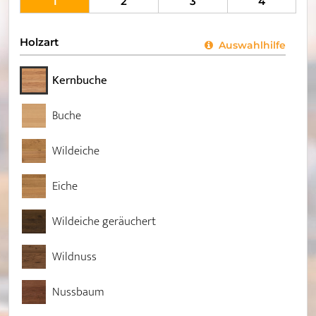
1
2
3
4
Holzart
Auswahlhilfe
Kernbuche
Buche
Wildeiche
Eiche
Wildeiche geräuchert
Wildnuss
Nussbaum