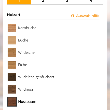
1
2
3
4
Holzart
Auswahlhilfe
Kernbuche
Buche
Wildeiche
Eiche
Wildeiche geräuchert
Wildnuss
Nussbaum