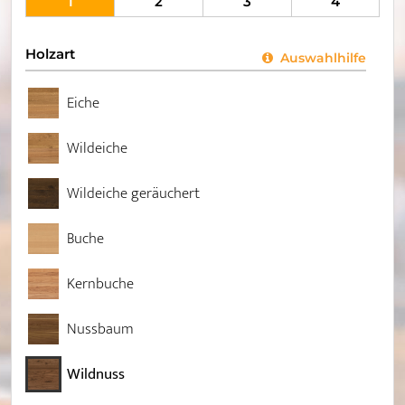
1
2
3
4
Holzart
Auswahlhilfe
Eiche
Wildeiche
Wildeiche geräuchert
Buche
Kernbuche
Nussbaum
Wildnuss