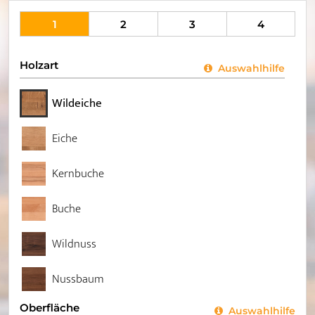
1
2
3
4
Holzart
Auswahlhilfe
Wildeiche
Eiche
Kernbuche
Buche
Wildnuss
Nussbaum
Oberfläche
Auswahlhilfe