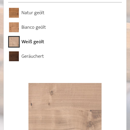
Natur geölt
Bianco geölt
Weiß geölt
Geräuchert