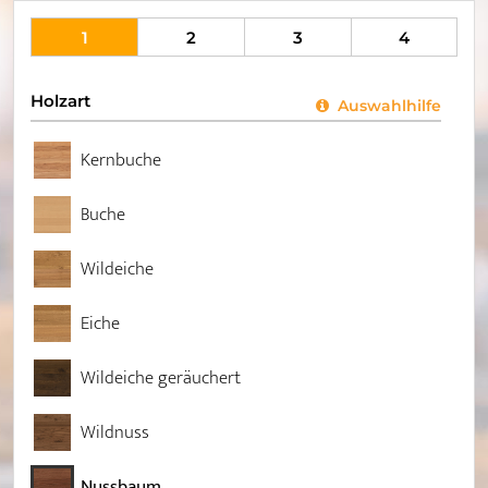
1
2
3
4
Holzart
Auswahlhilfe
Kernbuche
Buche
Wildeiche
Eiche
Wildeiche geräuchert
Wildnuss
Nussbaum