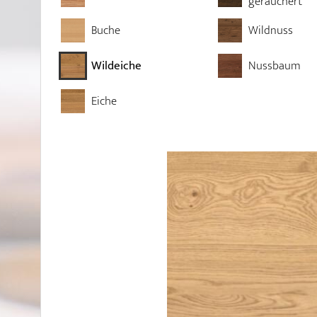
geräuchert
Buche
Wildnuss
Wildeiche
Nussbaum
Eiche