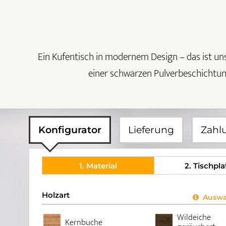
Ein Kufentisch in modernem Design – das ist unse
einer schwarzen Pulverbeschichtung
Konfigurator
Lieferung
Zahl
1
. Material
2
. Tischpla
Holzart
Auswah
Wildeiche
Kernbuche