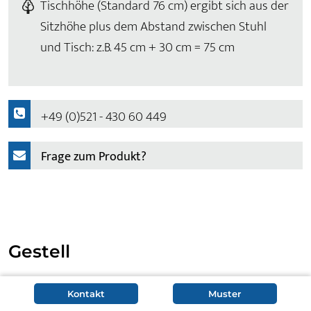
Tischhöhe (Standard 76 cm) ergibt sich aus der
Sitzhöhe plus dem Abstand zwischen Stuhl
und Tisch: z.B. 45 cm + 30 cm = 75 cm
+49 (0)521 - 430 60 449
Frage zum Produkt?
Gestell
Als Kufentisch steht der Esstisch Sondre auf einem
Kontakt
Muster