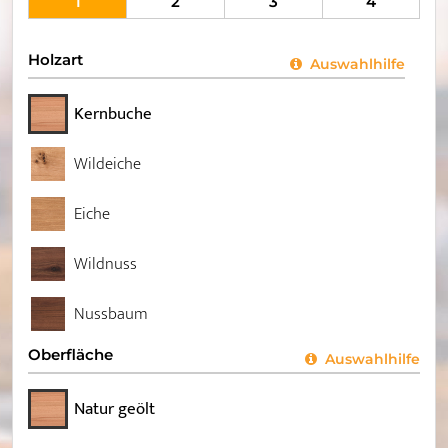
1
2
3
4
Holzart
Auswahlhilfe
Kernbuche
Wildeiche
Eiche
Wildnuss
Nussbaum
Oberfläche
Auswahlhilfe
Natur geölt