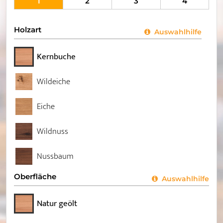
1
2
3
4
Holzart
Auswahlhilfe
Kernbuche
Wildeiche
Eiche
Wildnuss
Nussbaum
Oberfläche
Auswahlhilfe
Natur geölt