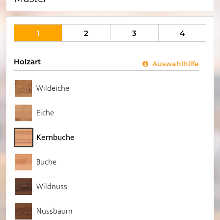
1
2
3
4
Holzart
Auswahlhilfe
Wildeiche
Eiche
Kernbuche
Buche
Wildnuss
Nussbaum