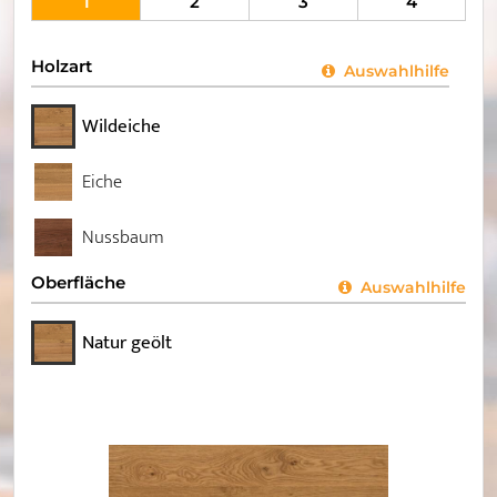
1
2
3
4
Holzart
Auswahlhilfe
Wildeiche
Eiche
Nussbaum
Oberfläche
Auswahlhilfe
Natur geölt