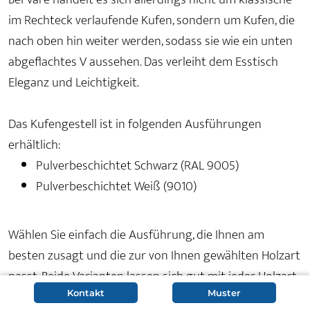
im Rechteck verlaufende Kufen, sondern um Kufen, die
nach oben hin weiter werden, sodass sie wie ein unten
abgeflachtes V aussehen. Das verleiht dem Esstisch
Eleganz und Leichtigkeit.
Das Kufengestell ist in folgenden Ausführungen
erhältlich:
Pulverbeschichtet Schwarz (RAL 9005)
Pulverbeschichtet Weiß (9010)
Wählen Sie einfach die Ausführung, die Ihnen am
besten zusagt und die zur von Ihnen gewählten Holzart
passt. Beide Varianten lassen sich gut mit jeder Holzart
kombinieren, auch wenn jedes Mal eine andere Wirkung
Kontakt
Muster