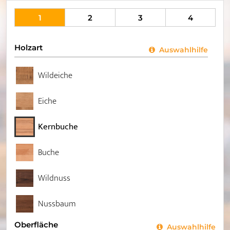
1
2
3
4
Holzart
Auswahlhilfe
Wildeiche
Eiche
Kernbuche
Buche
Wildnuss
Nussbaum
Oberfläche
Auswahlhilfe