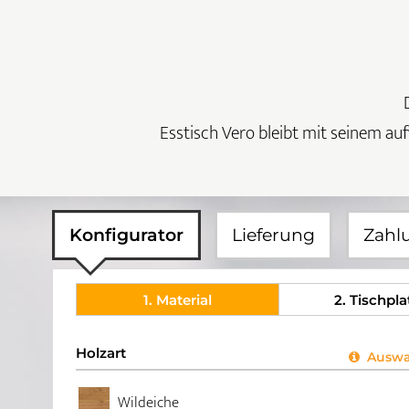
Esstisch Vero bleibt mit seinem au
Konfigurator
Lieferung
Zahl
1
. Material
2
. Tischpla
Holzart
Auswah
Wildeiche