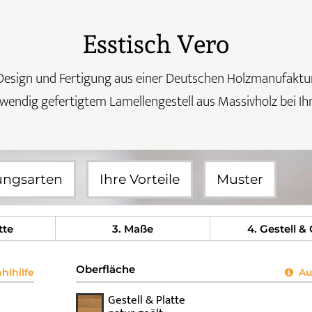
Esstisch Vero
Design und Fertigung aus einer Deutschen Holzmanufaktur
fwendig gefertigtem Lamellengestell aus Massivholz bei Ih
ungsarten
Ihre Vorteile
Muster
tte
3
. Maße
4
. Gestell &
Oberfläche
lhilfe
Aus
Gestell & Platte