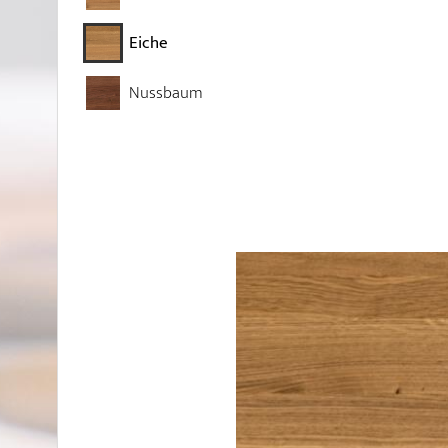
Eiche
Nussbaum