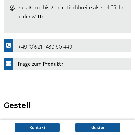
Plus 10 cm bis 20 cm Tischbreite als Stellfläche
in der Mitte
+49 (0)521 - 430 60 449
Frage zum Produkt?
Gestell
Als Kufentisch steht Konferenztisch Iver auf 2
Kontakt
Muster
Stahlkufen, die aus 10 cm breiten und 10 mm dickem