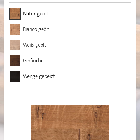
Natur geölt
Bianco geölt
Weiß geölt
Geräuchert
Wenge gebeizt