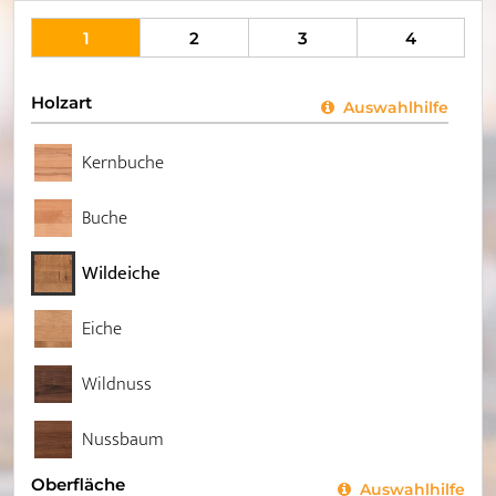
1
2
3
4
Holzart
Auswahlhilfe
Kernbuche
Buche
Wildeiche
Eiche
Wildnuss
Nussbaum
Oberfläche
Auswahlhilfe