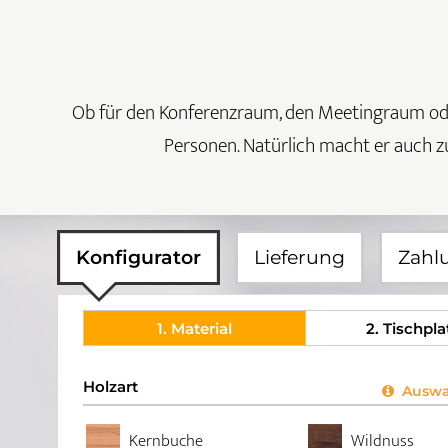
Ob für den Konferenzraum, den Meetingraum oder 
Personen. Natürlich macht er auch z
Konfigurator
Lieferung
Zahl
1
. Material
2
. Tischpla
Holzart
Auswah
Kernbuche
Wildnuss