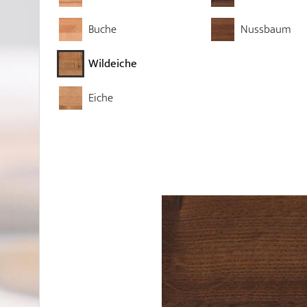
Buche
Nussbaum
Wildeiche
Eiche