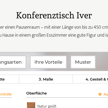
Konferenztisch Iver
einen Pausenraum – mit einer Länge von bis zu 450 cm bie
u Hause in einem großen Esszimmer eine gute Figur und ist
ungsarten
Ihre Vorteile
Muster
tte
3
. Maße
4
. Gestell &
Oberfläche
lhilfe
Aus
Natur geölt