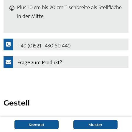
Plus 10 cm bis 20 cm Tischbreite als Stellfläche
in der Mitte
+49 (0)521 - 430 60 449
Frage zum Produkt?
Gestell
Als Kufentisch steht Konferenztisch Iver auf 2
Kontakt
Muster
Stahlkufen, die aus 10 cm breiten und 10 mm dickem