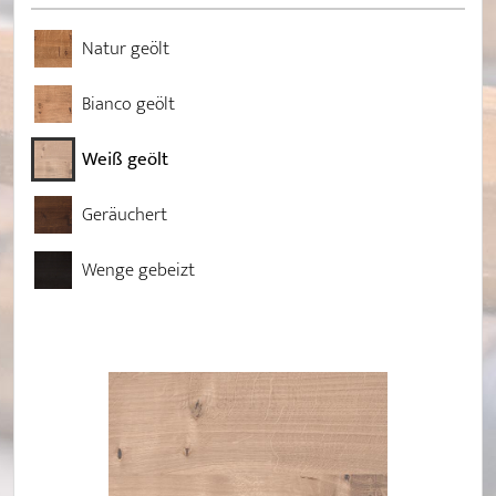
Natur geölt
Bianco geölt
Weiß geölt
Geräuchert
Wenge gebeizt