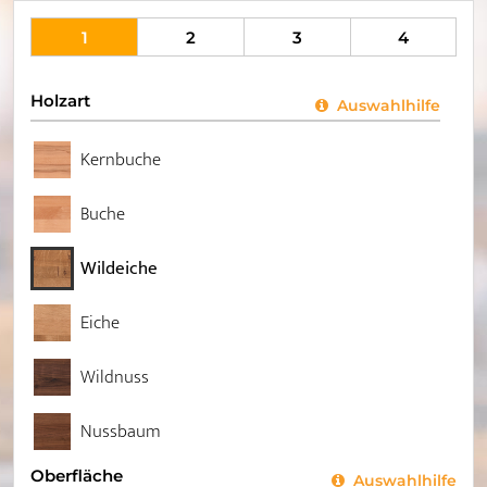
1
2
3
4
Holzart
Auswahlhilfe
Kernbuche
Buche
Wildeiche
Eiche
Wildnuss
Nussbaum
Oberfläche
Auswahlhilfe