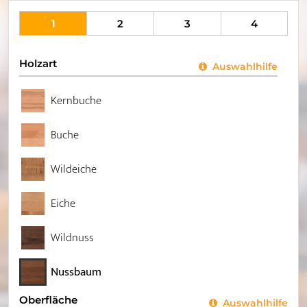
1
2
3
4
Holzart
Auswahlhilfe
Kernbuche
Buche
Wildeiche
Eiche
Wildnuss
Nussbaum
Oberfläche
Auswahlhilfe