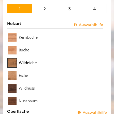
1
2
3
4
Holzart
Auswahlhilfe
Kernbuche
Buche
Wildeiche
Eiche
Wildnuss
Nussbaum
Oberfläche
Auswahlhilfe