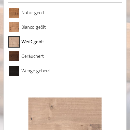
Natur geölt
Bianco geölt
Weiß geölt
Geräuchert
Wenge gebeizt