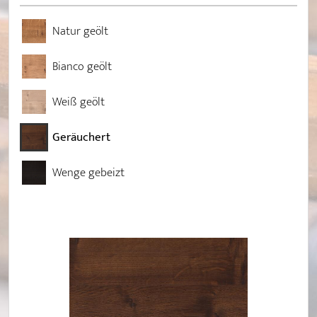
Natur geölt
Bianco geölt
Weiß geölt
Geräuchert
Wenge gebeizt