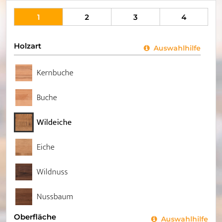
1
2
3
4
Holzart
Auswahlhilfe
Kernbuche
Buche
Wildeiche
Eiche
Wildnuss
Nussbaum
Oberfläche
Auswahlhilfe