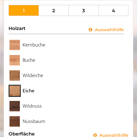
1
2
3
4
Holzart
Auswahlhilfe
Kernbuche
Buche
Wildeiche
Eiche
Wildnuss
Nussbaum
Oberfläche
Auswahlhilfe