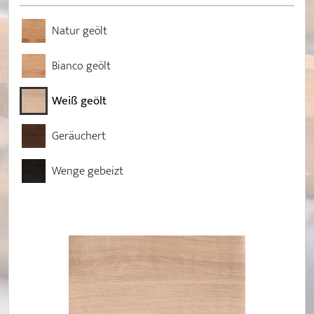
Natur geölt
Bianco geölt
Weiß geölt
Geräuchert
Wenge gebeizt