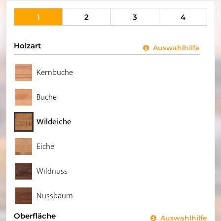
1
2
3
4
Holzart
Auswahlhilfe
Kernbuche
Buche
Wildeiche
Eiche
Wildnuss
Nussbaum
Oberfläche
Auswahlhilfe