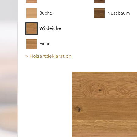
Buche
Nussbaum
Wildeiche
Eiche
> Holzartdeklaration