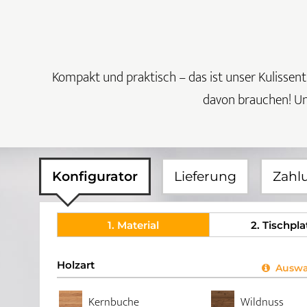
Kompakt und praktisch – das ist unser Kulissenti
davon brauchen! Uns
Konfigurator
Lieferung
Zahl
1
. Material
2
. Tischpla
Holzart
Auswah
Kernbuche
Wildnuss