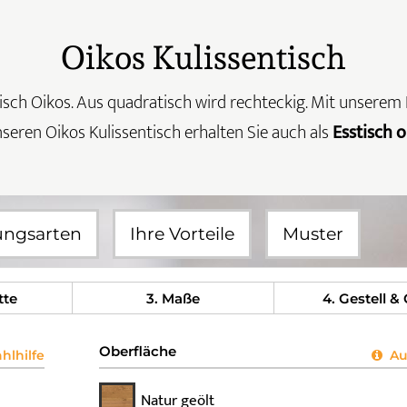
Oikos Kulissentisch
sch Oikos. Aus quadratisch wird rechteckig. Mit unserem K
eren Oikos Kulissentisch erhalten Sie auch als
Esstisch 
ungsarten
Ihre Vorteile
Muster
tte
3
. Maße
4
. Gestell &
Oberfläche
lhilfe
Aus
Natur geölt