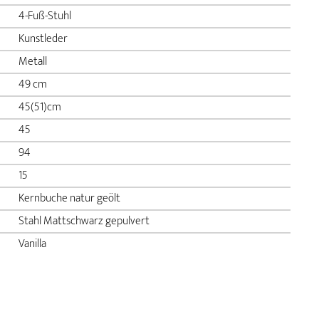
4-Fuß-Stuhl
Kunstleder
Metall
49 cm
45(51)cm
45
94
15
Kernbuche natur geölt
Stahl Mattschwarz gepulvert
Vanilla