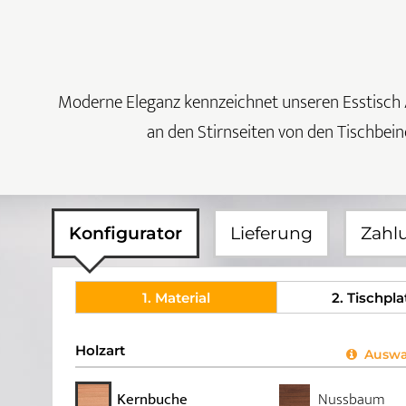
Moderne Eleganz kennzeichnet unseren Esstisch Al
an den Stirnseiten von den Tischbeine
Konfigurator
Lieferung
Zahl
1
. Material
2
. Tischpla
Holzart
Auswah
Kernbuche
Nussbaum