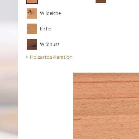
Wildeiche
Eiche
Wildnuss
> Holzartdeklaration