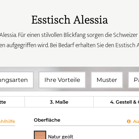
Esstisch Alessia
essia. Für einen stilvollen Blickfang sorgen die Schweizer
n aufgegriffen wird. Bei Bedarf erhalten Sie den Esstisch
ungsarten
Ihre Vorteile
Muster
P
tte
3
. Maße
4
. Gestell &
Oberfläche
lhilfe
Aus
Natur geölt