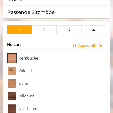
Passende Sitzmöbel
1
2
3
4
Holzart
Auswahlhilfe
Kernbuche
Wildeiche
Eiche
Wildnuss
Nussbaum