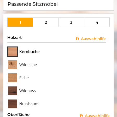
Passende Sitzmöbel
1
2
3
4
Holzart
Auswahlhilfe
Kernbuche
Wildeiche
Eiche
Wildnuss
Nussbaum
Oberfläche
Auswahlhilfe