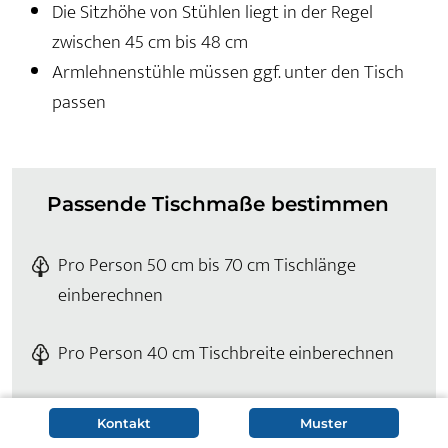
Die Sitzhöhe von Stühlen liegt in der Regel
zwischen 45 cm bis 48 cm
Armlehnenstühle müssen ggf. unter den Tisch
passen
Passende Tischmaße bestimmen
Pro Person 50 cm bis 70 cm Tischlänge
einberechnen
Pro Person 40 cm Tischbreite einberechnen
Je nach Bedarf 10 cm bis 20 cm Abstellfläche
Kontakt
Muster
für Schüsseln, Schalen und Co. bei der