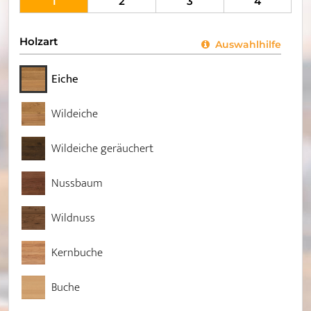
1
2
3
4
Holzart
Auswahlhilfe
Eiche
Wildeiche
Wildeiche geräuchert
Nussbaum
Wildnuss
Kernbuche
Buche