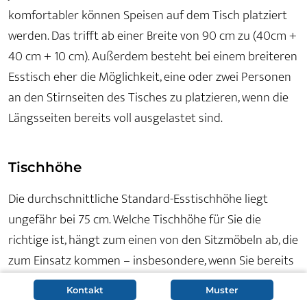
komfortabler können Speisen auf dem Tisch platziert
werden. Das trifft ab einer Breite von 90 cm zu (40cm +
40 cm + 10 cm). Außerdem besteht bei einem breiteren
Esstisch eher die Möglichkeit, eine oder zwei Personen
an den Stirnseiten des Tisches zu platzieren, wenn die
Längsseiten bereits voll ausgelastet sind.
Tischhöhe
Die durchschnittliche Standard-Esstischhöhe liegt
ungefähr bei 75 cm. Welche Tischhöhe für Sie die
richtige ist, hängt zum einen von den Sitzmöbeln ab, die
zum Einsatz kommen – insbesondere, wenn Sie bereits
Stühle haben und einen dazu passenden Esstisch
Kontakt
Muster
suchen. Zum anderen ist natürlich Ihre Körpergröße bei