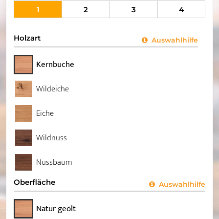
1
2
3
4
Holzart
Auswahlhilfe
Kernbuche
Wildeiche
Eiche
Wildnuss
Nussbaum
Oberfläche
Auswahlhilfe
Natur geölt