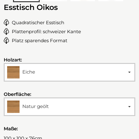
Esstisch Oikos
Quadratischer Esstisch
Plattenprofil: schweizer Kante
Platz sparendes Format
Holzart:
Eiche
Oberfläche:
Natur geölt
Maße:
100 x 100 x 76cm