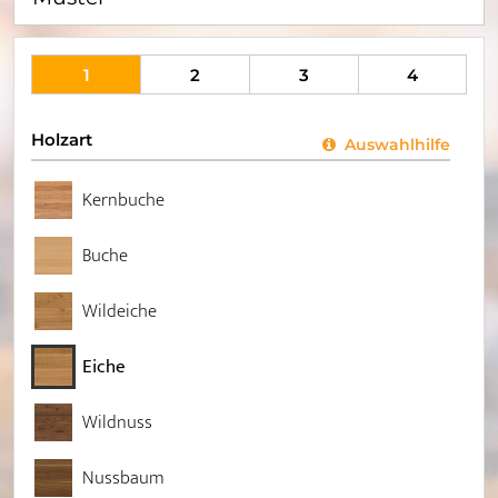
1
2
3
4
Holzart
Auswahlhilfe
Kernbuche
Buche
Wildeiche
Eiche
Wildnuss
Nussbaum