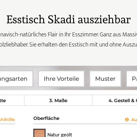
Esstisch Skadi ausziehbar
avisch-natürliches Flair in Ihr Esszimmer. Ganz aus Massivho
olzliebhaber. Sie erhalten den Esstisch mit und ohne Auszu
ungsarten
Ihre Vorteile
Muster
P
tte
3
. Maße
4
. Gestell &
Oberfläche
lhilfe
Aus
Natur geölt