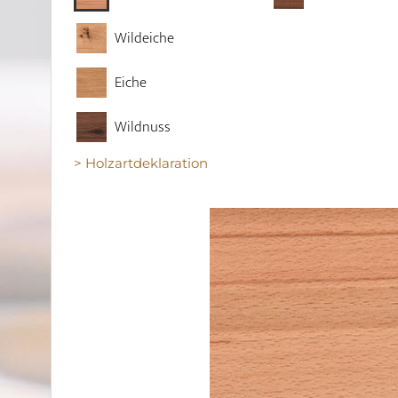
Wildeiche
Eiche
Wildnuss
> Holzartdeklaration