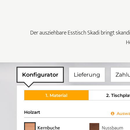
Der ausziehbare Esstisch Skadi bringt skandin
H
Konfigurator
Lieferung
Zahl
1
. Material
2
. Tischpla
Holzart
Auswah
Kernbuche
Nussbaum