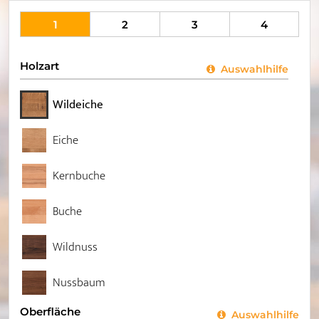
1
2
3
4
Holzart
Auswahlhilfe
Wildeiche
Eiche
Kernbuche
Buche
Wildnuss
Nussbaum
Oberfläche
Auswahlhilfe