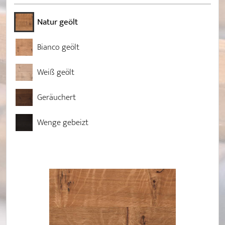
Natur geölt
Bianco geölt
Weiß geölt
Geräuchert
Wenge gebeizt