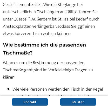
Gestellelemente sitzt. Wie die Steglänge bei
unterschiedlichen Tischlängen ausfällt, erfahren Sie
unter „Gestell“. Außerdem ist Stillas bei Bedarf durch
Ansteckplatten verlängerbar, sodass Sie ggf. einen
etwas kürzeren Tisch wählen können.
Wie bestimme ich die passenden
Tischmaße?
Wenn es um die Bestimmung der passenden
Tischmaße geht, sind im Vorfeld einige Fragen zu
klären:
Wie viele Personen werden den Tisch in der Regel
zur gleichen Zeit nutzen? Also, für wie viele
Personen sollte er mindestens Platz bieten?
Kontakt
Muster