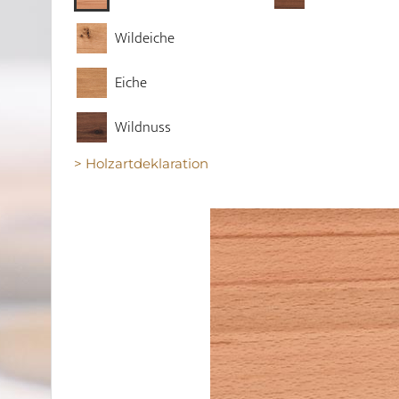
Wildeiche
Eiche
Wildnuss
> Holzartdeklaration