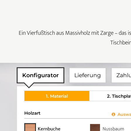
Ein Vierfußtisch aus Massivholz mit Zarge – das i
Tischbein
Konfigurator
Lieferung
Zahl
1
. Material
2
. Tischpla
Holzart
Auswah
Kernbuche
Nussbaum