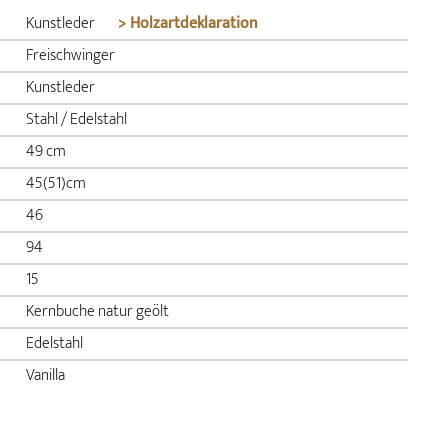
Kunstleder
> Holzartdeklaration
Freischwinger
Kunstleder
Stahl / Edelstahl
49 cm
45(51)cm
46
94
15
Kernbuche natur geölt
Edelstahl
Vanilla