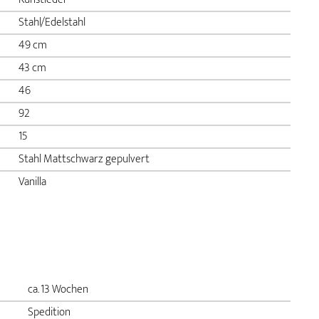
Stahl/Edelstahl
49 cm
43 cm
46
92
15
Stahl Mattschwarz gepulvert
Vanilla
ca. 13 Wochen
Spedition