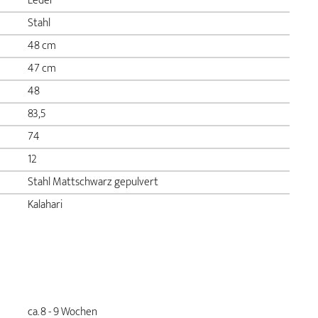
Leder
Stahl
48 cm
47 cm
48
83,5
74
12
Stahl Mattschwarz gepulvert
Kalahari
ca. 8 - 9 Wochen