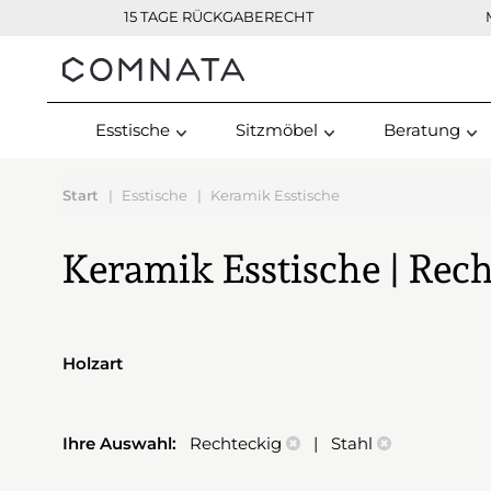
15 TAGE RÜCKGABERECHT
Kontakt
Esstische
Sitzmöbel
Beratung
Start
Esstische
Keramik Esstische
Keramik Esstische | Rech
Holzart
Ihre Auswahl:
Rechteckig
| Stahl