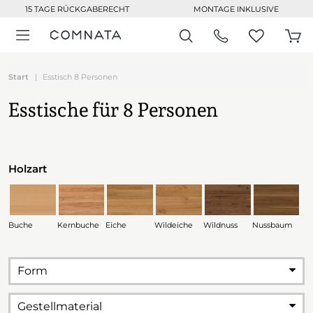
15 TAGE RÜCKGABERECHT
MONTAGE INKLUSIVE
Start
Esstisch 8 Personen
Esstische für 8 Personen
Holzart
Buche
Kernbuche
Eiche
Wildeiche
Wildnuss
Nussbaum
Form
Gestellmaterial