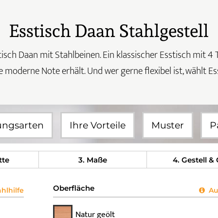
Esstisch Daan Stahlgestell
tisch Daan mit Stahlbeinen. Ein klassischer Esstisch mit 4
 moderne Note erhält. Und wer gerne flexibel ist, wählt E
ungsarten
Ihre Vorteile
Muster
P
tte
3
. Maße
4
. Gestell &
Oberfläche
lhilfe
Aus
Natur geölt