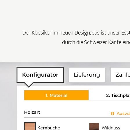
Der Klassiker im neuen Design, das ist unser Ess
durch die Schweizer Kante eine
Konfigurator
Lieferung
Zahl
1
. Material
2
. Tischpla
Holzart
Auswah
Kernbuche
Wildnuss