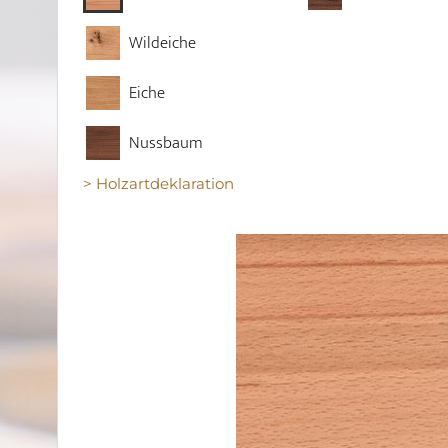
Wildeiche
Eiche
Nussbaum
> Holzartdeklaration