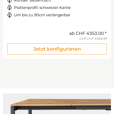
Runder Säulentisch
Plattenprofil: schweizer Kante
Um bis zu 90cm verlängerbar
ab
CHF 4'353.00
UVP
CHF 5'658.99
Jetzt konfigurieren