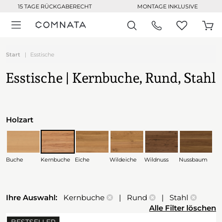
15 TAGE RÜCKGABERECHT
MONTAGE INKLUSIVE
Start
Esstische
Esstische | Kernbuche, Rund, Stahl
Holzart
Buche
Kernbuche
Eiche
Wildeiche
Wildnuss
Nussbaum
Ihre Auswahl:
Kernbuche
| Rund
| Stahl
Alle Filter löschen