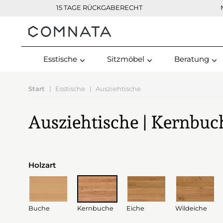
15 TAGE RÜCKGABERECHT
Kontakt
Esstische
Sitzmöbel
Beratung
Start
Esstische
Ausziehtische
Ausziehtische | Kernbuch
Holzart
Buche
Kernbuche
Eiche
Wildeiche